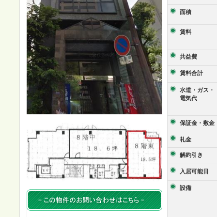
面積
賃料
共益費
賃料合計
水道・ガス・
電気代
保証金・敷金
礼金
解約引き
入居可能日
設備