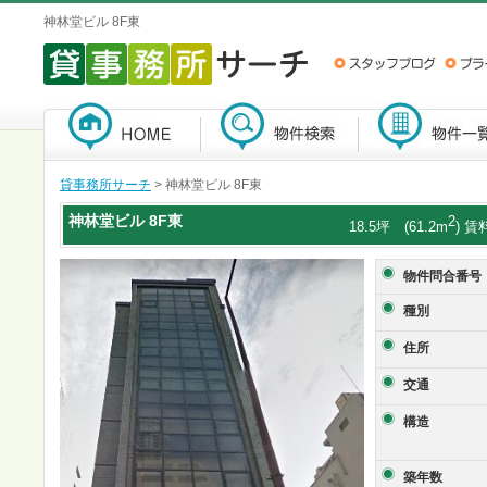
神林堂ビル 8F東
貸事務所サーチ
> 神林堂ビル 8F東
神林堂ビル
8F東
2
18.5坪 (61.2m
) 賃
物件問合番号
種別
住所
交通
構造
築年数