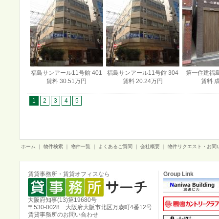
福島サンアール11号館 401
福島サンアール11号館 304
第一住建福島
賃料 30.51万円
賃料 20.24万円
賃料 
1
2
3
4
5
ホーム
｜
物件検索
｜
物件一覧
｜
よくあるご質問
｜
会社概要
｜
物件リクエスト・お問
賃貸事務所・賃貸オフィスなら
Group Link
大阪府知事(13)第19680号
〒530-0028 大阪府大阪市北区万歳町4番12号
賃貸事務所のお問い合わせ