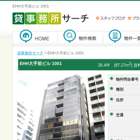
EHH大手前ビル 1001
貸事務所サーチ
> EHH大手前ビル 1001
EHH大手前ビル
1001
2
26.4坪 (87.27m
) 賃
物件問合番号
種別
住所
交通