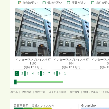
地域が近い
価格が近い
坪数が近い
条件が近
インターワンプレイス本町
インターワンプレイス本町
インターワン
1105
204
5
賃料 12.1万円
賃料 12.1万円
賃料 1
1
2
3
4
5
6
7
8
9
10
11
12
13
14
15
1
ホーム
｜
物件検索
｜
物件一覧
｜
よくあるご質問
｜
会社概要
｜
物件リクエスト・お問
賃貸事務所・賃貸オフィスなら
Group Link