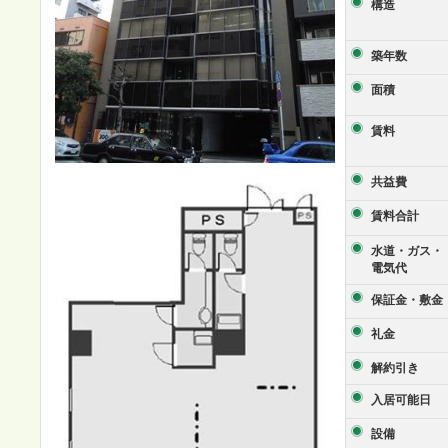
構造
築年数
面積
賃料
共益費
賃料合計
水道・ガス・
電気代
保証金・敷金
礼金
解約引き
入居可能日
設備