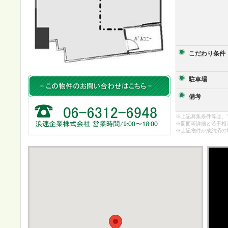
こだわり条件
駐車場
備考
※上記募集条件等は、
※図面等詳細と若干相
※上記物件が成約済の