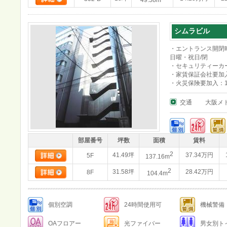
49.58m
シムラビル
・エントランス開閉時
日曜・祝日/閉
・セキュリティーカード
・家賃保証会社要加
・火災保険要加入：12
交通
大阪メ
部屋番号
坪数
面積
賃料
2
41.49坪
37.34万円
5F
137.16m
2
31.58坪
28.42万円
8F
104.4m
個別空調
24時間使用可
機械警備
OAフロアー
光ファイバー
男女別ト