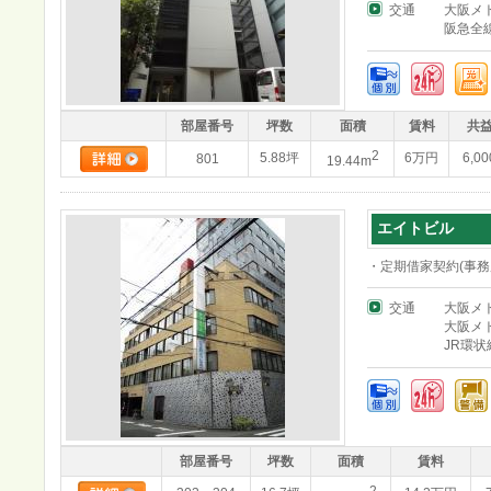
交通
大阪メ
阪急全
部屋番号
坪数
面積
賃料
共
2
5.88坪
6万円
6,0
801
19.44m
エイトビル
・定期借家契約(事務
交通
大阪メ
大阪メ
JR環状
部屋番号
坪数
面積
賃料