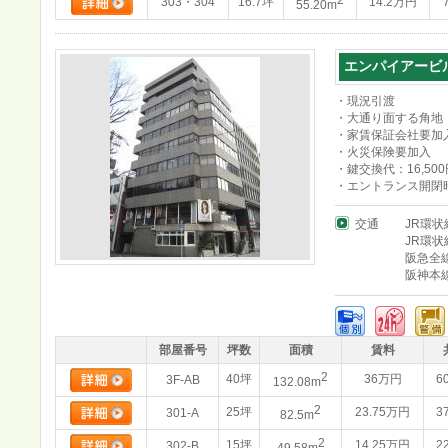
2
303・304
16.7坪
14.2万円
55.20m
エンパイアービ
・現況引渡
・大通り面する角地
・家賃保証会社要加
・火災保険要加入
・鍵交換代：16,500
・エントランス開閉時
交通
JR環状
JR環状
阪急全
阪神本
部屋番号
坪数
面積
賃料
2
40坪
36万円
6
3F-AB
132.08m
2
25坪
23.75万円
3
301-A
82.5m
2
15坪
14.25万円
2
302-B