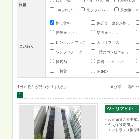
個別空調
24時間使用可
機械警備
設備
OAフロアー
光ファイバー
男女別トイ
格安賃料
保証金・敷金が格安
新築オフィス
築浅オフィス
レンタルオフィス
大型オフィス
こだわり
ワンフロアー貸
1階にコンビニ有り
貸店舗
賃貸マンション
一棟貸
SOHO
4 件の物件が見つかりました。
並び順：
1
ジュリアビル
・家賃保証会社要加
・火災保険要加入
・エントランス開閉時間