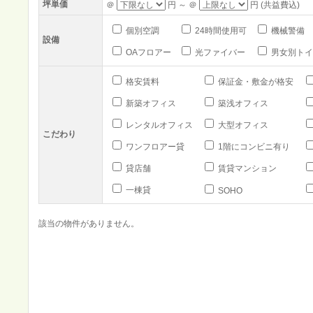
坪単価
＠
円 ～ ＠
円 (共益費込)
個別空調
24時間使用可
機械警備
設備
OAフロアー
光ファイバー
男女別トイ
格安賃料
保証金・敷金が格安
新築オフィス
築浅オフィス
レンタルオフィス
大型オフィス
こだわり
ワンフロアー貸
1階にコンビニ有り
貸店舗
賃貸マンション
一棟貸
SOHO
該当の物件がありません。