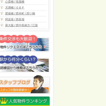
心斎橋 / 長堀橋
天満橋 / ＯＢＰ
肥後橋 / 西本町 / 四ツ橋
阿波座 / 西長堀
新大阪 / 西中島南方 / 江坂