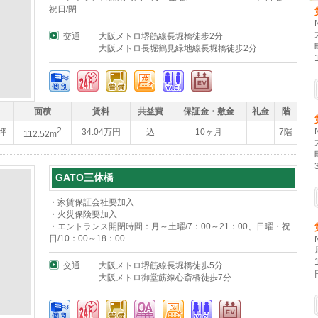
祝日/閉
交通
大阪メトロ堺筋線長堀橋徒歩2分
大阪メトロ長堀鶴見緑地線長堀橋徒歩2分
面積
賃料
共益費
保証金・敷金
礼金
階
2
4坪
34.04万円
込
10ヶ月
7階
-
112.52m
GATO三休橋
・家賃保証会社要加入
・火災保険要加入
・エントランス開閉時間：月～土曜/7：00～21：00、日曜・祝
日/10：00～18：00
交通
大阪メトロ堺筋線長堀橋徒歩5分
大阪メトロ御堂筋線心斎橋徒歩7分