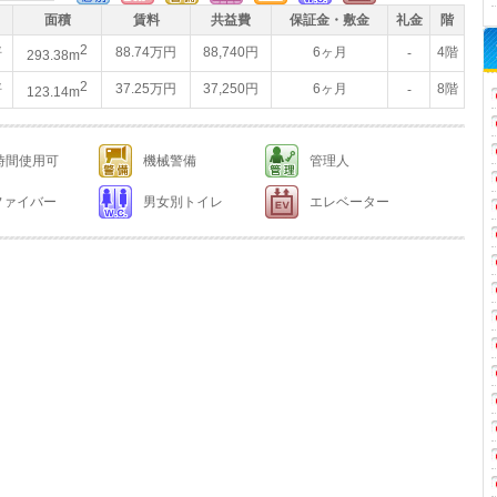
面積
賃料
共益費
保証金・敷金
礼金
階
2
坪
88.74万円
88,740円
6ヶ月
4階
-
293.38m
2
坪
37.25万円
37,250円
6ヶ月
8階
-
123.14m
4時間使用可
機械警備
管理人
ファイバー
男女別トイレ
エレベーター