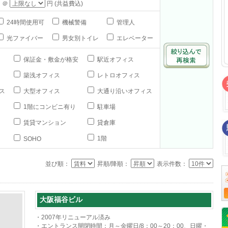
 ＠
円 (共益費込)
24時間使用可
機械警備
管理人
光ファイバー
男女別トイレ
エレベーター
保証金・敷金が格安
駅近オフィス
築浅オフィス
レトロオフィス
ス
大型オフィス
大通り沿いオフィス
1階にコンビニ有り
駐車場
賃貸マンション
貸倉庫
1階
SOHO
並び順：
昇順/降順：
表示件数：
大阪福谷ビル
・2007年リニューアル済み
・エントランス開閉時間：月～金曜日/8：00～20：00、日曜・