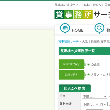
長堀橋の賃貸オフィス移転・仲介なら貸
貸事務所サーチ
>
大阪｜長堀橋 貸事務
長堀橋の貸事務所一覧
心斎橋
周辺の駅で探す
大阪メトロ堺
路線で探す
広さ
賃料合計
円 ～