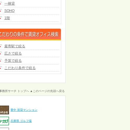
一棟貸
SOHO
1階
最寄駅で絞る
広さで絞る
予算で絞る
こだわり条件で絞る
事務所サーチ トップへ
▲このページの先頭へ戻る
豊中 賃貸マンション
兵庫県 ゴルフ場