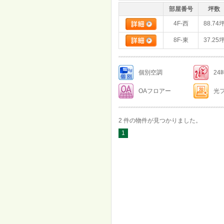
部屋番号
坪数
4F-西
88.74
8F-東
37.25
個別空調
2
OAフロアー
光
2 件の物件が見つかりました。
1