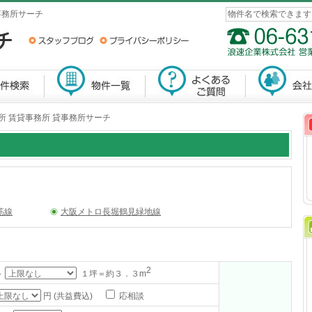
事務所サーチ
所 賃貸事務所 貸事務所サーチ
筋線
大阪メトロ長堀鶴見緑地線
2
～
１坪＝約３．３m
円 (共益費込)
応相談