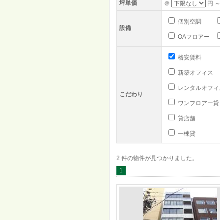
坪単価
＠
円 ～
個別空調
設備
OAフロアー
格安賃料
新築オフィス
レンタルオフィ
こだわり
ワンフロアー貸
貸店舗
一棟貸
2 件の物件が見つかりました。
1