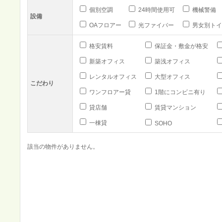
個別空調
24時間使用可
機械警備
設備
OAフロアー
光ファイバー
男女別トイ
格安賃料
保証金・敷金が格安
新築オフィス
築浅オフィス
レンタルオフィス
大型オフィス
こだわり
ワンフロアー貸
1階にコンビニ有り
貸店舗
賃貸マンション
一棟貸
SOHO
該当の物件がありません。