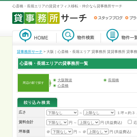
心斎橋・長堀エリアの賃貸オフィス移転・仲介なら貸事務所サーチ
貸事務所サーチ
>
大阪｜心斎橋・長堀エリア 貸事務所 賃貸事務所 貸事
心斎橋・長堀エリアの貸事務所一覧
大阪難波
長堀橋
周辺の駅で探す
心斎橋
広さ
～
１坪＝約３
賃料合計
円 ～
円 (共益費込)
応
坪単価
＠
円 ～ ＠
円 (共益費込)