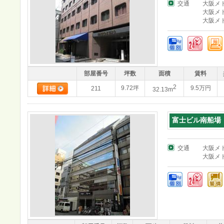
交通
大阪メ
大阪メ
大阪メ
部屋番号
坪数
面積
賃料
2
9.72坪
9.5万円
211
32.13m
富士ビル南船場
交通
大阪メ
大阪メ