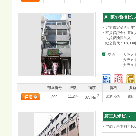
AH東心斎橋ビル
・定期借家契約(5年)
・家賃保証会社要加
・火災保険要加入
・鍵交換代：18,000
交通
大阪メ
大阪メ
大阪メ
部屋番号
坪数
面積
賃料
共
2
11.3坪
成約済み
成約
302
37.44m
第三丸米ビル
・空調：基本料7,40