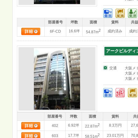
部屋番号
坪数
面積
賃料
共
2
16.6坪
成約済み
成約
6F-CD
54.87m
アークビルディ
交通
大阪メ
大阪メ
大阪メ
部屋番号
坪数
面積
賃料
共
2
6.92坪
8.3万円
27,
402
22.87m
2
17.7坪
23.01万円
70,
603
58.51m