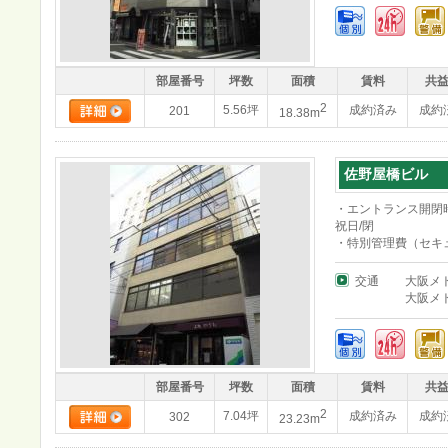
部屋番号
坪数
面積
賃料
共
2
5.56坪
成約済み
成約
201
18.38m
佐野屋橋ビル
・エントランス開閉時
祝日/閉
・特別管理費（セキュ
交通
大阪メ
大阪メ
部屋番号
坪数
面積
賃料
共
2
7.04坪
成約済み
成約
302
23.23m