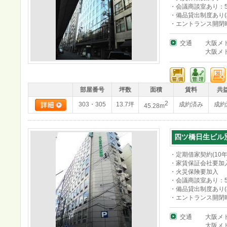
・会議商談室あり：50
・備品貸出制度あり(
・エントランス開閉時間
交通
大阪メ
大阪メ
部屋番号
坪数
面積
賃料
共
2
303・305
13.7坪
成約済み
成約
45.28m
四ツ橋日生ビル
・定期借家契約(10年
・家賃保証会社要加
・火災保険要加入
・会議商談室あり：50
・備品貸出制度あり(
・エントランス開閉時間
交通
大阪メ
大阪メ