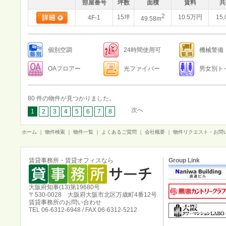
部屋番号
坪数
面積
賃料
共
2
15坪
10.5万円
15
4F-1
49.58m
個別空調
24時間使用可
機械警備
OAフロアー
光ファイバー
男女別ト
80 件の物件が見つかりました。
次へ
1
2
3
4
5
6
7
8
ホーム
｜
物件検索
｜
物件一覧
｜
よくあるご質問
｜
会社概要
｜
物件リクエスト・お問
賃貸事務所・賃貸オフィスなら
Group Link
大阪府知事(13)第19680号
〒530-0028 大阪府大阪市北区万歳町4番12号
賃貸事務所のお問い合わせ
TEL 06-6312-6948 / FAX 06-6312-5212