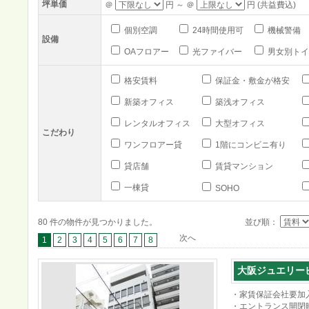
坪単価
＠
円 ～ ＠
円 (共益費込)
個別空調
24時間使用可
機械警備
設備
OAフロアー
光ファイバー
男女別トイ
格安賃料
保証金・敷金が格安
新築オフィス
築浅オフィス
レンタルオフィス
大型オフィス
こだわり
ワンフロアー貸
1階にコンビニ有り
貸店舗
賃貸マンション
一棟貸
SOHO
80 件の物件が見つかりました。
並び順：
次へ
1
2
3
4
5
6
7
8
大阪ジュエリー
・家賃保証会社要加
・エントランス開閉時