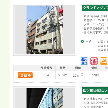
グランドメゾン
・家賃保証会社要加
・鍵交換代：22,000
・クリーニング代：35
・更新事務手数料：11
・民泊利用不可、楽
交通
大阪メ
大阪メ
大阪メ
部屋番号
坪数
面積
賃料
共
2
6.89坪
7.5万円
104
22.8m
四ツ橋日生ビル
・定期借家契約(10年
・家賃保証会社要加
・火災保険要加入