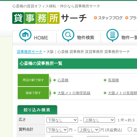
心斎橋の賃貸オフィス移転・仲介なら貸事務所サーチ
貸事務所サーチ
>
大阪｜心斎橋 貸事務所 賃貸事務所 貸事務所サーチ
心斎橋の貸事務所一覧
心斎橋
長堀橋
周辺の駅で探す
大阪メトロ御堂筋線
大阪メトロ長堀
路線で探す
広さ
～
１坪＝約３
賃料合計
円 ～
円 (共益費込)
応