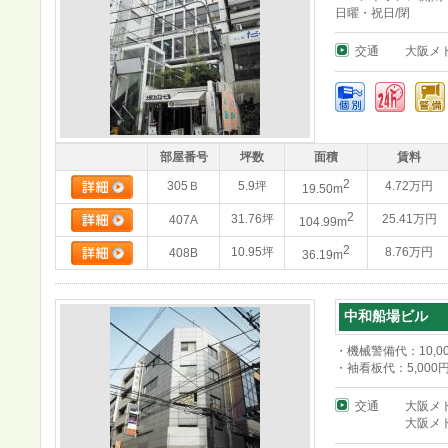
日曜・祝日/閉
交通
大阪メ
部屋番号
坪数
面積
賃料
2
305Ｂ
5.9坪
4.72万円
19.50m
2
31.76坪
25.41万円
407A
104.99m
2
10.95坪
8.76万円
408B
36.19m
中和船場ビル
・機械警備代：10,0
・袖看板代：5,000円
交通
大阪メ
大阪メ