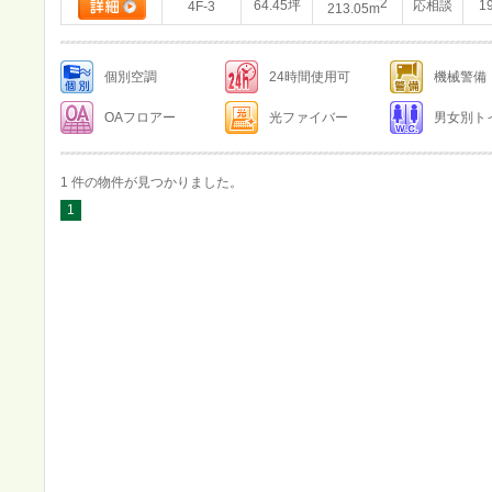
2
64.45坪
応相談
1
4F-3
213.05m
個別空調
24時間使用可
機械警備
OAフロアー
光ファイバー
男女別ト
1 件の物件が見つかりました。
1