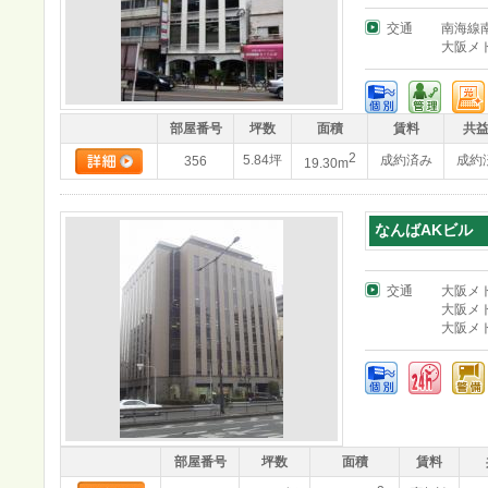
交通
南海線
大阪メ
部屋番号
坪数
面積
賃料
共
2
5.84坪
成約済み
成約
356
19.30m
なんばAKビル
交通
大阪メ
大阪メ
大阪メ
部屋番号
坪数
面積
賃料