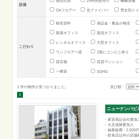
個別空調
24時間使用可
機械警備
設備
OAフロアー
光ファイバー
男女別トイ
格安賃料
保証金・敷金が格安
新築オフィス
築浅オフィス
レンタルオフィス
大型オフィス
こだわり
ワンフロアー貸
1階にコンビニ有り
貸店舗
賃貸マンション
一棟貸
SOHO
1 件の物件が見つかりました。
並び順：
1
ニューナンバビ
・家賃保証会社要加
・火災保険要加入
・袖看板費：2,000
・飲食店以外の店舗