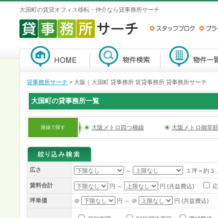
大国町の賃貸オフィス移転・仲介なら貸事務所サーチ
貸事務所サーチ
>
大阪｜大国町 貸事務所 賃貸事務所 貸事務所サーチ
大国町の貸事務所一覧
大阪メトロ四つ橋線
大阪メトロ御堂
路線で探す
広さ
～
１坪＝約３
賃料合計
円 ～
円 (共益費込)
応
坪単価
＠
円 ～ ＠
円 (共益費込)