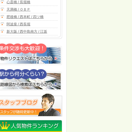
心斎橋 / 長堀橋
天満橋 / ＯＢＰ
肥後橋 / 西本町 / 四ツ橋
阿波座 / 西長堀
新大阪 / 西中島南方 / 江坂