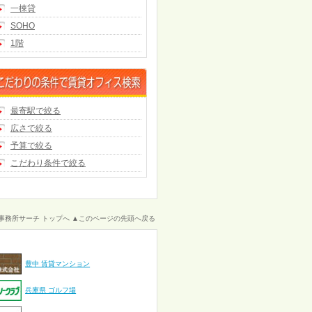
一棟貸
SOHO
1階
最寄駅で絞る
広さで絞る
予算で絞る
こだわり条件で絞る
事務所サーチ トップへ
▲このページの先頭へ戻る
豊中 賃貸マンション
兵庫県 ゴルフ場