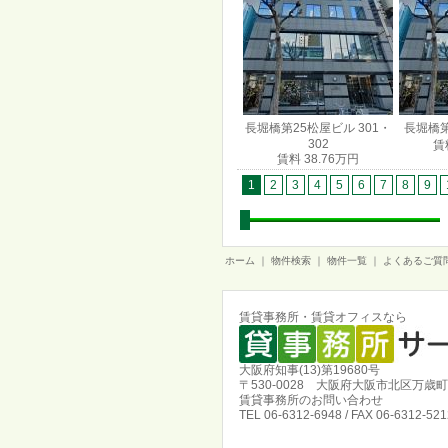
長堀橋第25松屋ビル 301・
長堀橋第
302
賃
賃料 38.76万円
1
2
3
4
5
6
7
8
9
ホーム
｜
物件検索
｜
物件一覧
｜
よくあるご質
賃貸事務所・賃貸オフィスなら
大阪府知事(13)第19680号
〒530-0028 大阪府大阪市北区万歳町
賃貸事務所のお問い合わせ
TEL 06-6312-6948 / FAX 06-6312-521