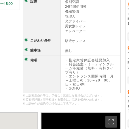
設備
個別空調
24時間使用可
機械警備
管理人
光ファイバー
男女別トイレ
エレベーター
こだわり条件
駅近オフィス
駐車場
無し
備考
・指定家賃保証会社要加入
・貸会議室・ミーティングル
ーム等完備（無料・有料タイ
プ有り）
・エントランス開閉時間：月
～土曜日/6：30～20：00、
日・祝日/閉
・SOHO
※上記募集条件等は、予告なく変更になる場合がございます。
※図面等詳細と若干相違する場合は、現状を優先いたします。
※上記物件が成約済の場合はご了承下さい。