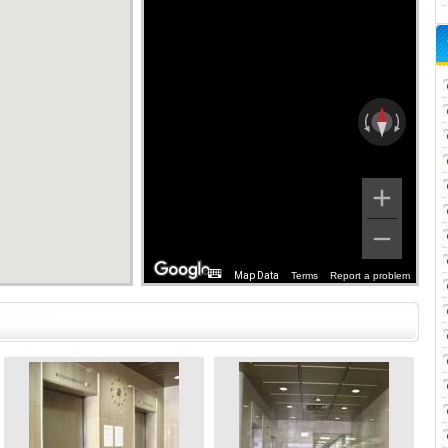
Map Data
Terms
Report a problem