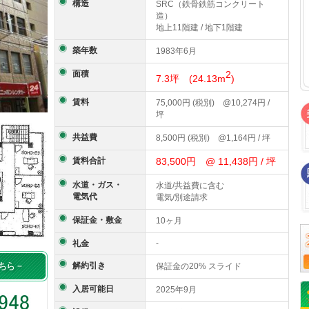
構造
SRC（鉄骨鉄筋コンクリート
造）
地上11階建 / 地下1階建
築年数
1983年6月
面積
2
7.3坪 (24.13m
)
賃料
75,000円 (税別) @10,274円 /
坪
共益費
8,500円 (税別) @1,164円 / 坪
賃料合計
83,500円 @ 11,438円 / 坪
水道・ガス・
水道/共益費に含む
電気代
電気/別途請求
保証金・敷金
10ヶ月
礼金
-
解約引き
保証金の20% スライド
入居可能日
2025年9月