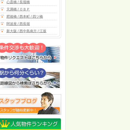
心斎橋 / 長堀橋
天満橋 / ＯＢＰ
肥後橋 / 西本町 / 四ツ橋
阿波座 / 西長堀
新大阪 / 西中島南方 / 江坂