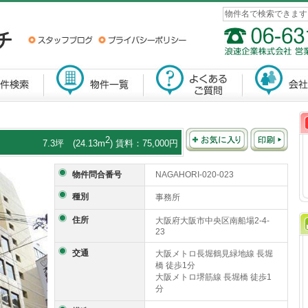
2
7.3坪 (24.13m
) 賃料：75,000円
物件問合番号
NAGAHORI-020-023
種別
事務所
住所
大阪府大阪市中央区南船場2-4-
23
交通
大阪メトロ長堀鶴見緑地線 長堀
橋 徒歩1分
大阪メトロ堺筋線 長堀橋 徒歩1
分