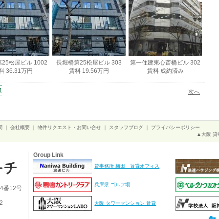
25松屋ビル 1002
長堀橋第25松屋ビル 303
第一住建東心斎橋ビル 302
料 36.31万円
賃料 19.56万円
賃料 成約済み
10
11
12
13
14
15
16
17
次へ
問
｜
会社概要
｜
物件リクエスト・お問い合せ
｜
スタッフブログ
｜
プライバシーポリシー
▲大阪 貸
Group Link
貸事務所 梅田 賃貸オフィス
兵庫県 ゴルフ場
4番12号
2
大阪 タワーマンション 賃貸