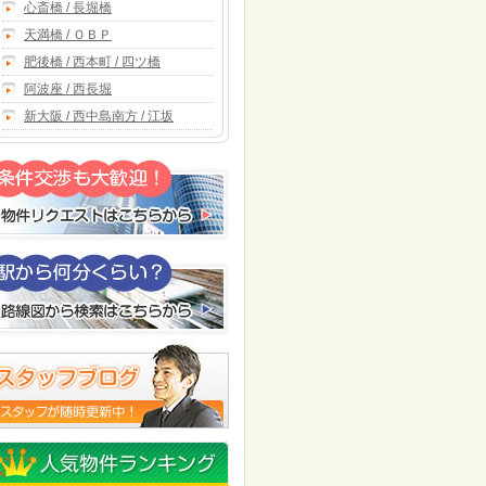
心斎橋 / 長堀橋
天満橋 / ＯＢＰ
肥後橋 / 西本町 / 四ツ橋
阿波座 / 西長堀
新大阪 / 西中島南方 / 江坂