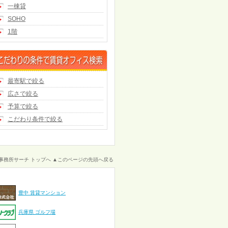
一棟貸
SOHO
1階
最寄駅で絞る
広さで絞る
予算で絞る
こだわり条件で絞る
事務所サーチ トップへ
▲このページの先頭へ戻る
豊中 賃貸マンション
兵庫県 ゴルフ場