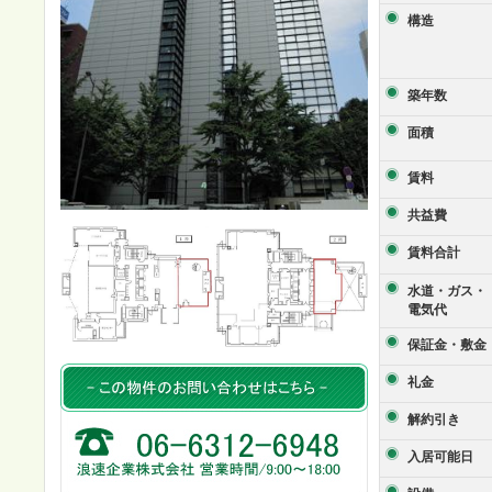
構造
築年数
面積
賃料
共益費
賃料合計
水道・ガス・
電気代
保証金・敷金
礼金
解約引き
入居可能日