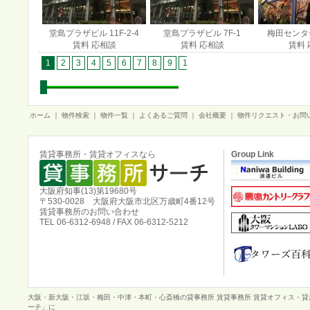
堂島プラザビル 11F-2-4
堂島プラザビル 7F-1
梅田センター
賃料 応相談
賃料 応相談
賃料 
1
2
3
4
5
6
7
8
9
10
11
12
13
14
15
1
ホーム
｜
物件検索
｜
物件一覧
｜
よくあるご質問
｜
会社概要
｜
物件リクエスト・お問
賃貸事務所・賃貸オフィスなら
Group Link
大阪府知事(13)第19680号
〒530-0028 大阪府大阪市北区万歳町4番12号
賃貸事務所のお問い合わせ
TEL 06-6312-6948 / FAX 06-6312-5212
大阪・新大阪・江坂・梅田・中津・本町・心斎橋の貸事務所 賃貸事務所 賃貸オフィス・
ーチ」に