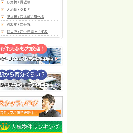
心斎橋 / 長堀橋
天満橋 / ＯＢＰ
肥後橋 / 西本町 / 四ツ橋
阿波座 / 西長堀
新大阪 / 西中島南方 / 江坂