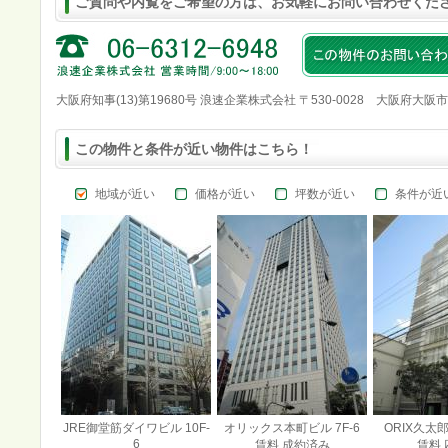
ご質問や内覧をご希望の方は、お気軽にお問い合わせくだ
大阪府知事(13)第19680号 浪速企業株式会社 〒530-0028 大阪府大阪
この物件と条件が近い物件はこちら！
地域が近い
価格が近い
坪数が近い
条件が近
JRE御堂筋ダイワビル 10F-
オリックス本町ビル 7F-6
ORIX久太郎
6
賃料 成約済み
賃料 