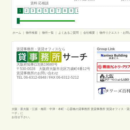
賃料 応相談
1
2
3
4
5
6
7
8
9
10
11
12
13
14
15
1
ホーム
｜
物件検索
｜
物件一覧
｜
よくあるご質問
｜
会社概要
｜
物件リクエスト・お問
賃貸事務所・賃貸オフィスなら
Group Link
大阪府知事(13)第19680号
〒530-0028 大阪府大阪市北区万歳町4番12号
賃貸事務所のお問い合わせ
TEL 06-6312-6948 / FAX 06-6312-5212
大阪・新大阪・江坂・梅田・中津・本町・心斎橋の貸事務所 賃貸事務所 賃貸オフィス・
ーチ」に
お任せ下さい。