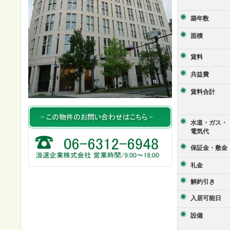
築年数
面積
賃料
共益費
賃料合計
水道・ガス・
電気代
保証金・敷金
礼金
解約引き
入居可能日
設備