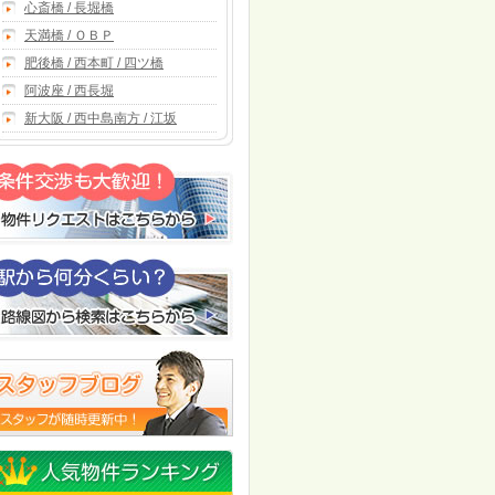
心斎橋 / 長堀橋
天満橋 / ＯＢＰ
肥後橋 / 西本町 / 四ツ橋
阿波座 / 西長堀
新大阪 / 西中島南方 / 江坂