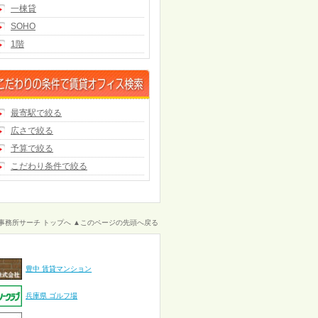
一棟貸
SOHO
1階
最寄駅で絞る
広さで絞る
予算で絞る
こだわり条件で絞る
事務所サーチ トップへ
▲このページの先頭へ戻る
豊中 賃貸マンション
兵庫県 ゴルフ場