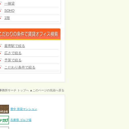
一棟貸
SOHO
1階
最寄駅で絞る
広さで絞る
予算で絞る
こだわり条件で絞る
事務所サーチ トップへ
▲このページの先頭へ戻る
豊中 賃貸マンション
兵庫県 ゴルフ場