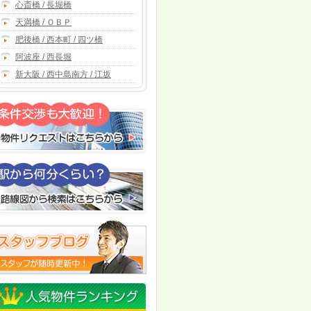
心斎橋 / 長堀橋
天満橋 / ＯＢＰ
肥後橋 / 西本町 / 四ツ橋
阿波座 / 西長堀
新大阪 / 西中島南方 / 江坂