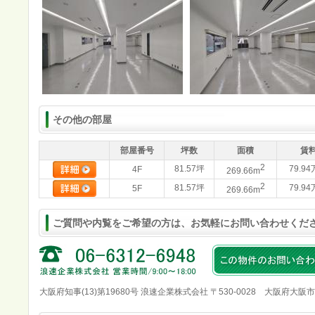
その他の部屋
部屋番号
坪数
面積
賃
2
81.57坪
79.9
4F
269.66m
2
81.57坪
79.9
5F
269.66m
ご質問や内覧をご希望の方は、お気軽にお問い合わせくだ
大阪府知事(13)第19680号 浪速企業株式会社 〒530-0028 大阪府大阪