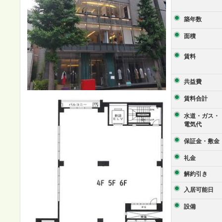
築年数
面積
賃料
共益費
賃料合計
水道・ガス・
電気代
保証金・敷金
礼金
解約引き
入居可能日
設備