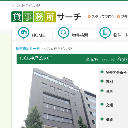
イズム神戸ビル 6F
貸事務所サーチ
> イズム神戸ビル 6F
イズム神戸ビル
6F
2
81.57坪 (269.66m
) 賃
物件問合番号
種別
住所
交通
構造