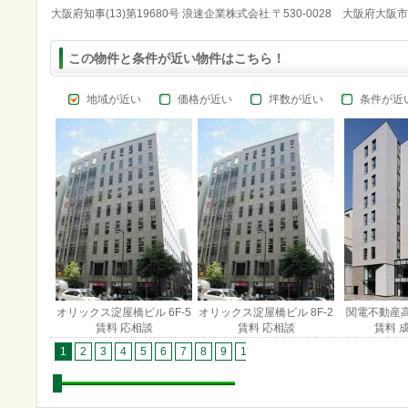
大阪府知事(13)第19680号 浪速企業株式会社 〒530-0028 大阪府大阪
この物件と条件が近い物件はこちら！
地域が近い
価格が近い
坪数が近い
条件が近
オリックス淀屋橋ビル 6F-5
オリックス淀屋橋ビル 8F-2
関電不動産高
賃料 応相談
賃料 応相談
賃料 
1
2
3
4
5
6
7
8
9
10
11
12
13
14
15
1