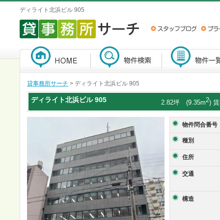
ディライト北浜ビル 905
貸事務所サーチ
> ディライト北浜ビル 905
ディライト北浜ビル
905
2
2.82坪 (9.35m
) 
物件問合番号
種別
住所
交通
構造