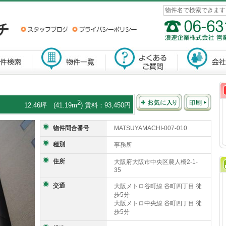
2
12.46坪 (41.19m
) 賃料：93,450円
物件問合番号
MATSUYAMACHI-007-010
種別
事務所
住所
大阪府大阪市中央区農人橋2-1-
35
交通
大阪メトロ谷町線 谷町四丁目 徒
歩5分
大阪メトロ中央線 谷町四丁目 徒
歩5分