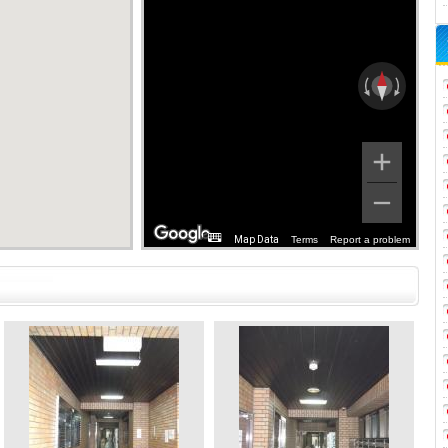
Map Data
Terms
Report a problem