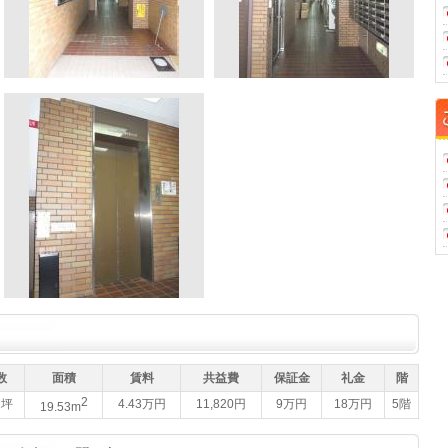
数
面積
賃料
共益費
保証金
礼金
階
2
1坪
4.43万円
11,820円
9万円
18万円
5階
19.53m