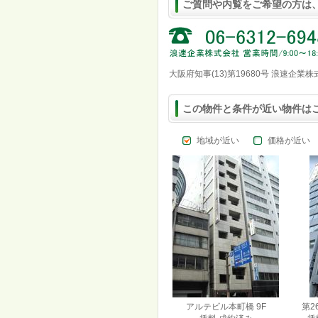
ご質問や内覧をご希望の方は
大阪府知事(13)第19680号 浪速企業
この物件と条件が近い物件は
地域が近い
価格が近い
アルテビル本町橋 9F
第2