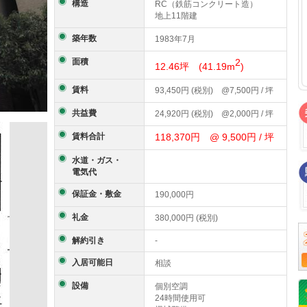
構造
RC（鉄筋コンクリート造）
地上11階建
築年数
1983年7月
面積
2
12.46坪 (41.19m
)
賃料
93,450円 (税別) @7,500円 / 坪
共益費
24,920円 (税別) @2,000円 / 坪
賃料合計
118,370円 @ 9,500円 / 坪
水道・ガス・
電気代
保証金・敷金
190,000円
礼金
380,000円 (税別)
解約引き
-
入居可能日
相談
設備
個別空調
24時間使用可