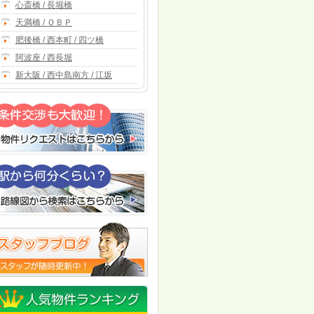
心斎橋 / 長堀橋
天満橋 / ＯＢＰ
肥後橋 / 西本町 / 四ツ橋
阿波座 / 西長堀
新大阪 / 西中島南方 / 江坂